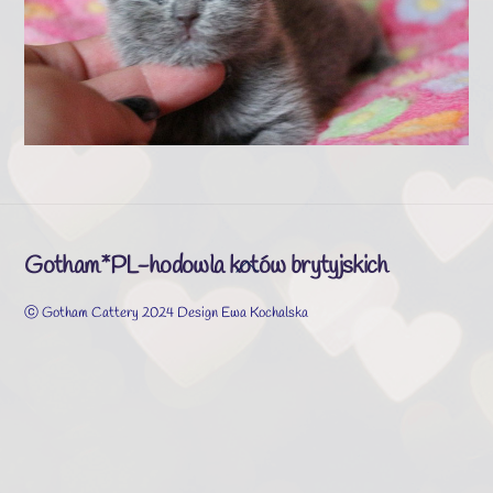
Gotham*PL-hodowla kotów brytyjskich
Back
To
ⓒ Gotham Cattery 2024 Design Ewa Kochalska
Top