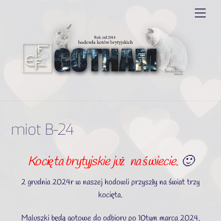
Skip
Men
to
content
miot B-24
Kocięta brytyjskie już na świecie.
🙂
2 grudnia 2024r w naszej hodowli przyszły na świat trzy
kocięta.
Maluszki będą gotowe do odbioru po 10tym marca 2024.