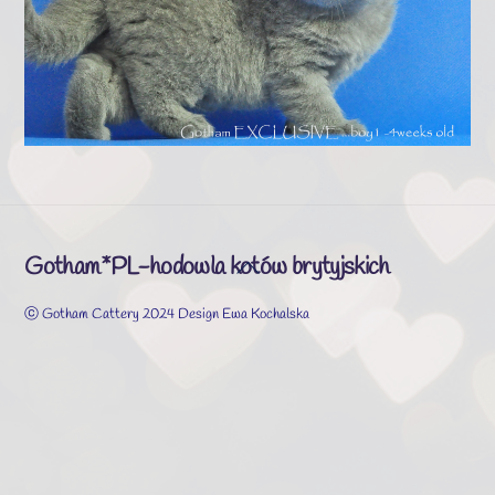
Gotham*PL-hodowla kotów brytyjskich
Back
To
ⓒ Gotham Cattery 2024 Design Ewa Kochalska
Top