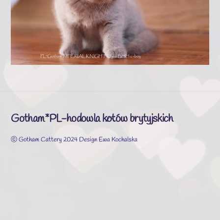
Gotham*PL-hodowla kotów brytyjskich
Back
To
ⓒ Gotham Cattery 2024 Design Ewa Kochalska
Top