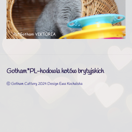
Gotham*PL-hodowla kotów brytyjskich
Back
To
ⓒ Gotham Cattery 2024 Design Ewa Kochalska
Top