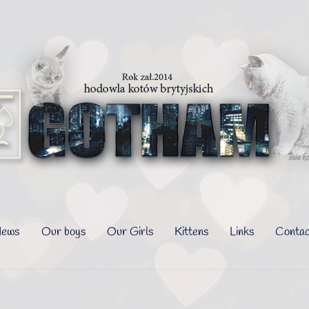
ews
Our boys
Our Girls
Kittens
Links
Conta