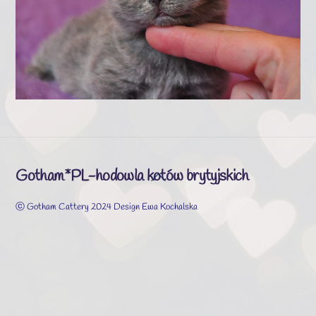
Gotham*PL-hodowla kotów brytyjskich
Back
To
ⓒ Gotham Cattery 2024 Design Ewa Kochalska
Top