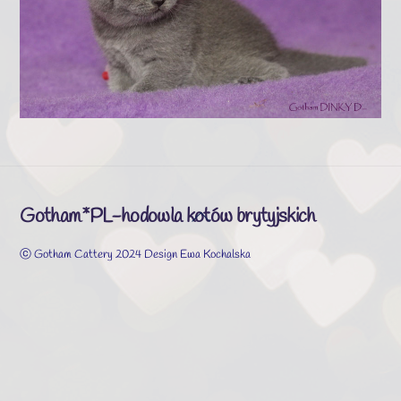
Gotham*PL-hodowla kotów brytyjskich
Back
To
ⓒ Gotham Cattery 2024 Design Ewa Kochalska
Top